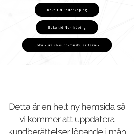
Boka tid Söderköping
Boka tid Norrköping
Boka kurs i Neuro-muskulär teknik
Detta är en helt ny hemsida så
vi kommer att uppdatera
kundberättelser löpande i mån