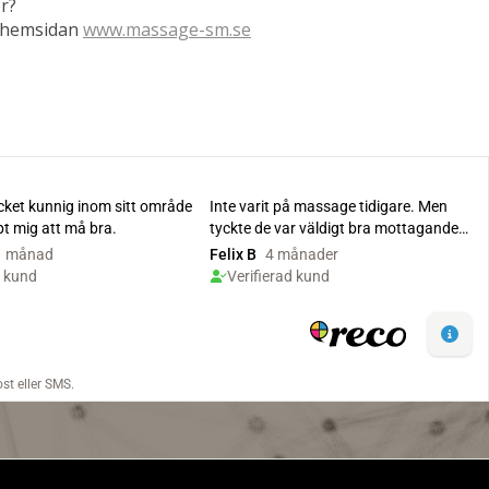
r?
å hemsidan
www.massage-sm.se