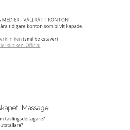
A MEDIER - VÄLJ RÄTT KONTON!
våra tidigare konton som blivit kapade.
lerkliniken
(små bokstäver)
llerkliniken_Official
skapet i Massage
m tävlingsdeltagare?
utställare?