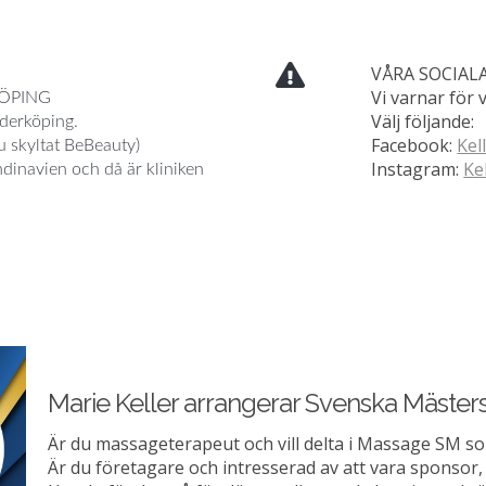
VÅRA SOCIAL
Vi varnar för 
KÖPING
Välj följande:
öderköping.
Facebook:
Kel
u skyltat BeBeauty)
Instagram:
Ke
ndinavien och då är kliniken
Marie Keller arrangerar Svenska Mäster
Är du massageterapeut och vill delta i Massage SM so
Är du företagare och intresserad av att vara sponsor, 