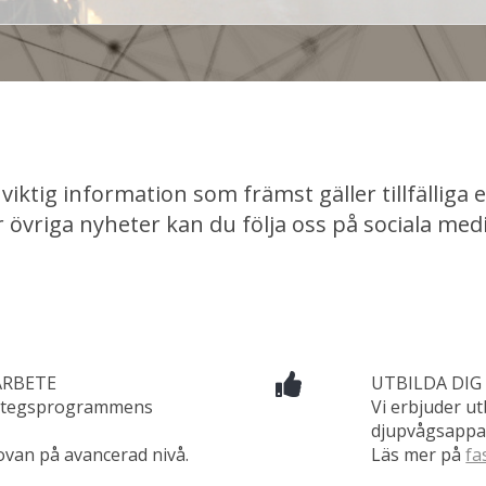
viktig information som främst gäller tillfälliga e
r övriga nyheter kan du följa oss på sociala medi
ARBETE
UTBILDA DIG
2-stegsprogrammens
Vi erbjuder ut
djupvågsappar
 ovan på avancerad nivå.
Läs mer på
fa