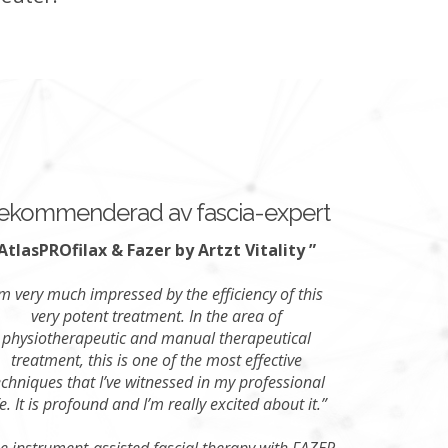
ekommenderad av fascia-expert
AtlasPROfilax & Fazer by Artzt Vitality ”
’m very much impressed by the efficiency of this
very potent treatment. In the area of
physiotherapeutic and manual therapeutical
treatment, this is one of the most effective
echniques that I’ve witnessed in my professional
fe. It is profound and I’m really excited about it.”
e instrument-assisted fascial therapy with FAZER