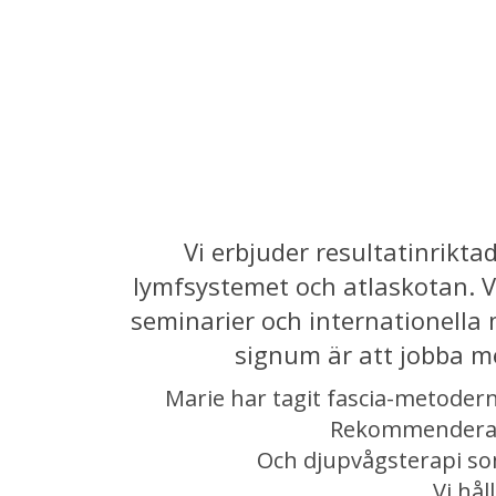
Vi erbjuder resultatinrikta
lymfsystemet och atlaskotan. Vi
seminarier och internationella
signum är att jobba m
Marie har tagit fascia-metoderna
Rekommenderade 
Och djupvågsterapi so
Vi hål