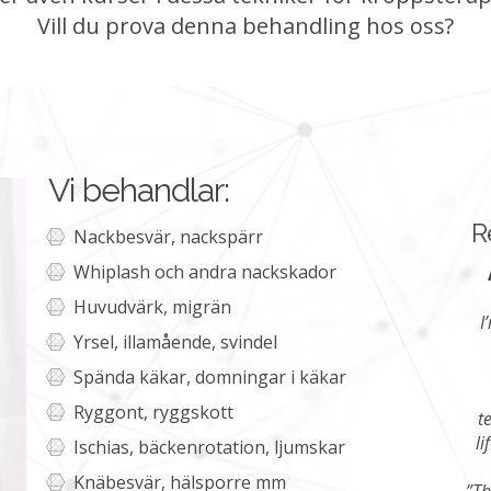
Vill du prova denna behandling hos oss?
Vi behandlar:
R
Nackbesvär, nackspärr
Whiplash och andra nackskador
Huvudvärk, migrän
I
Yrsel, illamående, svindel
Spända käkar, domningar i käkar
Ryggont, ryggskott
t
li
Ischias, bäckenrotation, ljumskar
Knäbesvär, hälsporre mm
”Th