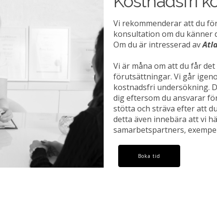
Kostnadsfri k
Vi rekommenderar att du fö
konsultation om du känner di
Om du är intresserad av
Atl
Vi är måna om att du får det 
förutsättningar. Vi går ige
kostnadsfri undersökning. D
dig eftersom du ansvarar för 
stötta och sträva efter att d
detta även innebära att vi hä
samarbetspartners, exempel
Boka tid