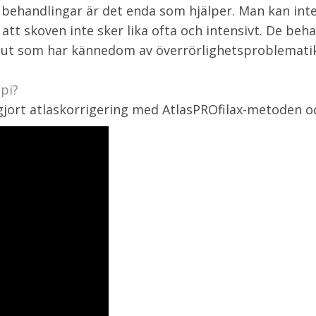
t behandlingar är det enda som hjälper. Man kan 
 att skoven inte sker lika ofta och intensivt. De b
ut som har kännedom av överrörlighetsproblematik.
pi?
 gjort atlaskorrigering med AtlasPROfilax-metoden o