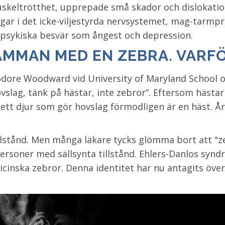
keltrötthet, upprepade små skador och dislokation
gar i det icke-viljestyrda nervsystemet, mag-tarm
psykiska besvär som ångest och depression.
AMMAN MED EN ZEBRA. VARFÖ
eodore Woodward vid University of Maryland School o
slag, tänk på hästar, inte zebror”. Eftersom hästar 
t ett djur som gör hovslag förmodligen är en häst. Å
tillstånd. Men många läkare tycks glömma bort att "z
rsoner med sällsynta tillstånd. Ehlers-Danlos syndr
inska zebror. Denna identitet har nu antagits över h