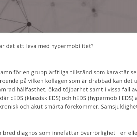
är det att leva med hypermobilitet?
amn för en grupp ärftliga tillstånd som karaktärise
beroende på vilken kollagen som är drabbad kan det 
rad hållfasthet, ökad töjbarhet samt i vissa fall avv
 där cEDS (klassisk EDS) och hEDS (hypermobil EDS) ä
ronisk och akut smärta förekommer. Samsjuklighet 
red diagnos som innefattar överrörlighet i en elle