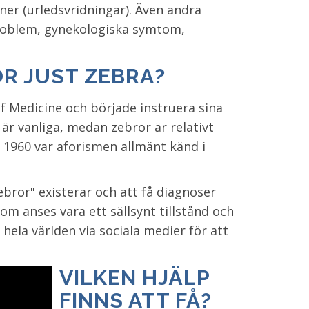
er (urledsvridningar). Även andra
problem, gynekologiska symtom,
R JUST ZEBRA?
f Medicine och började instruera sina
är vanliga, medan zebror är relativt
r 1960 var aforismen allmänt känd i
ebror" existerar och att få diagnoser
om anses vara ett sällsynt tillstånd och
ela världen via sociala medier för att
VILKEN HJÄLP
FINNS ATT FÅ?