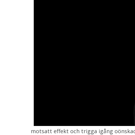
motsatt effekt och trigga igång oönskad