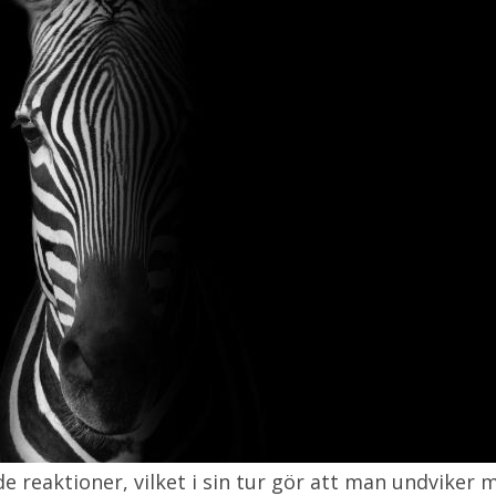
e reaktioner, vilket i sin tur gör att man undvike